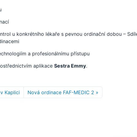
u
nací
trol u konkrétního lékaře s pevnou ordinační dobou – Sdíl
dinacemi
echnologiím a profesionálnímu přístupu
ostřednictvím aplikace
Sestra Emmy
.
v Kaplici
Nová ordinace FAF-MEDIC 2