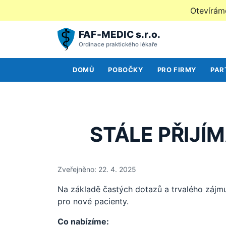
Otevírám
Přeskočit na obsah
FAF-MEDIC s.r.o.
Ordinace praktického lékaře
DOMŮ
POBOČKY
PRO FIRMY
PAR
STÁLE PŘIJÍ
Zveřejněno:
22. 4. 2025
Na základě častých dotazů a trvalého zájmu o
pro nové pacienty.
Co nabízíme: