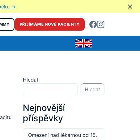
bočku →
EMMY
PŘIJÍMÁME NOVÉ PACIENTY
Hledat
Hledat
Nejnovější
příspěvky
acitu
Omezení nad lékárnou od 15.