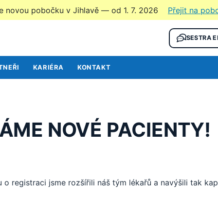
e novou pobočku v Jihlavě — od 1. 7. 2026
Přejit na po
SESTRA 
TNEŘI
KARIÉRA
KONTAKT
MÁME NOVÉ PACIENTY!
 registraci jsme rozšířili náš tým lékařů a navýšili tak kap